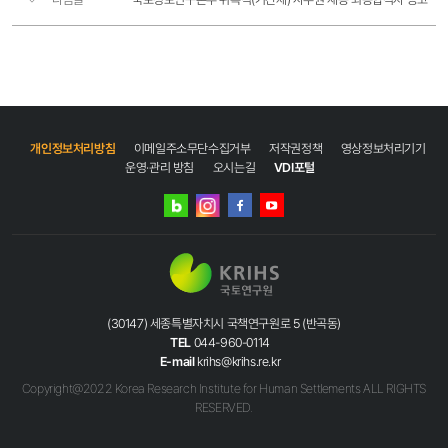
개인정보처리방침
이메일주소무단수집거부
저작권정책
영상정보처리기기
운영·관리 방침
오시는길
VDI포털
네이버
인스타그램
블로그
페이스북
유튜브
(30147) 세종특별자치시 국책연구원로 5 (반곡동)
TEL
044-960-0114
E-mail
krihs@krihs.re.kr
Copyright@2022 Korea Research Institute for Human Settlements ALL RIGHTS
RESERVED.