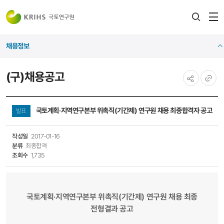
전
검색
열
레이어
채용정보
열기
(구)채용공고
공유하기
URL
복사
국토계획‧지역연구본부​​​​ 위촉직(기간제) 연구원 채용 최종합격자 공고
발표
작성일
2017-01-16
분류
최종합격
조회수
1,735
국토계획‧지역연구본부​​​​ 위촉직(기간제) 연구원 채용 최종
전형결과 공고