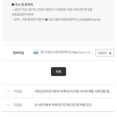
■ 주소 및 문의처
◦ (431-712) 경기도 안양시 동안구 시민대로 254 국토연구원 5층
국토정보연구본부
◦ 문의 : 국토정보연구본부 ☎ 031-380-0574(정미선,
jms@krihs.re.kr
) ​
응시지원서 양식(위촉직).hwp
첨부파일
(0Byte / 다운로드 2,871회)
다운로드
목록
이전글
국토인프라연구본부 위촉직(기간제) 사무원 채용 서류전형 합격자 공고
다음글
도시연구본부 위촉직(기간제) 연구원 채용 공고