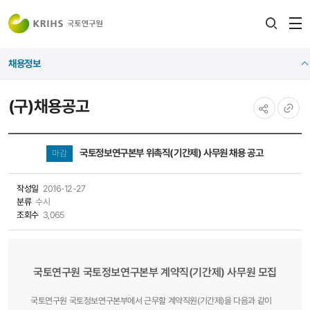
전
검색
열
레이어
채용정보
열기
(구)채용공고
공유하기
URL
복사
국토정보연구본부 위촉직(기간제) 사무원 채용 공고
마감
작성일
2016-12-27
분류
수시
조회수
3,065
국토연구원 국토정보연구본부
계약직(기간제) 사무원 모집
국토연구원 국토정보연구본부에서 근무할 계약직원(기간제)을 다음과 같이