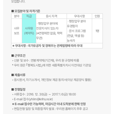
모집합니다.
■ 모집분야 및 자격기준
분야
직급
응시 자격
우대사항
인원
· 행정업무 분야
· 행정업무 분야에
유경험자
사무
사무원
전문지식이 있는자
· 문서 프로그램
1명
보조
(계약직)
(※연령제한 없음, 학력
(한글, 엑셀 등)
무관)
능숙자
※ 우대사항 : 국가유공자 및 장애우는 관계법령에 따라 우대
■ 근무조건
◦ 신분 및 보수 : 연봉계약제(기간제), 우리 원 규정에 따름
* 우리 원은 ｢행복도시법｣에 의한 세종특별자치시 이전대상 기관임
■ 제출서류
◦ 응시원서, 자기소개서, 개인정보 제공 동의서(이상 제공양식 활용)
■ 전형일정
◦ 서류접수 : 2016. 12. 30(금) ～ 2017. 1. 6(금) 18:00
◦ E-mail 접수(
yhlim@krihs.re.kr
)
※ E-mail 접수만 가능하며, 마감시간 이내 도착분에 한해 인정
◦ 면접전형 일정 및 최종합격자 발표 : 우리원 홈페이지 추후 공고