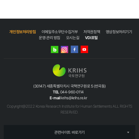
개인정보처리방침
이메일주소무단수집거부
저작권정책
영상정보처리기기
운영·관리 방침
오시는길
VDI포털
네이버
인스타그램
블로그
페이스북
유튜브
(30147) 세종특별자치시 국책연구원로 5 (반곡동)
TEL
044-960-0114
E-mail
krihs@krihs.re.kr
Copyright@2022 Korea Research Institute for Human Settlements ALL RIGHTS
RESERVED.
관련사이트 바로가기