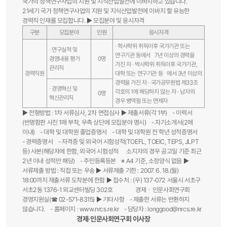
국가의 정책연구사업의 지원 및 지식산업발전에 이바지하고 있습니다.
21세기 국가 정책연구사업의 지원 및 지식산업발전에 이바지 할 유능한
경력직 인재를 모집합니다. ▶ 모집분야 및 응시자격
구분
모집분야
인원
응시자격
· 학사학위 취득이후 국가기관 또는
· 연구실적 및
연구기관 등에서 7년 이상의 경력을
경영내용 평가
0명
가진 자 · 박사학위 취득이후 국가기관,
관리직
경력직원
대학 또는 연구기관 등 에서 3년 이상의
경력을 가진 자 · 국가공무원법 제33조
· 경영혁신 및
각호의 1에 해당하지 않는 자 · 남자의
0명
혁신관리직
경우 병역필 또는 면제자
▶ 전형방법 : 1차 서류심사, 2차 면접심사 ▶ 제출서류(각 1부) - 이력서
(반명함판 사진 1매 부착, 우측 상단에 모집분야 명시) - 자기소개서(2매
이내) - 대학 및 대학원 졸업증명서 - 대학 및 대학원 전 학년 성적증명서
- 경력증명서 - 자격증 및 외국어 시험성적(TOEFL, TOEIC, TEPS, JLPT
등) 사본(해당자에 한함, 외국어 시험성적 소지자의 경우 공고일 기준 최근
2년 이내 성적만 해당) - 주민등록등본 ※ A4 기준, 소정양식 없음 ▶
서류제출 방법 : 직접 또는 우송 ▶ 서류제출 기한 : 2007. 6. 18.(월)
18:00까지 제출서류 도착분에 한함 ▶ 접수처 : (우) 137-072 서울시 서초구
서초2동 1376-1 외교센터빌딩 302호 경제ㆍ인문사회연구회
경영지원실(☎ 02-571-8315) ▶ 기타사항 - 제출한 서류는 반환하지
않습니다. - 홈페이지 : www.nrcs.re.kr - 담당자 : longgood@nrcs.re.kr
경제·인문사회연구회 이사장