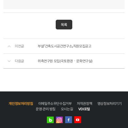
목록
이전글
부설「건축도시공간연구소」직원모집공고
다음글
위촉연구원 모집(국토환경ㆍ문화연구실)
개인정보처리방침
이메일주소무단수집거부
저작권정책
영상정보처리기기
운영·관리 방침
오시는길
VDI포털
네이버
인스타그램
블로그
페이스북
유튜브