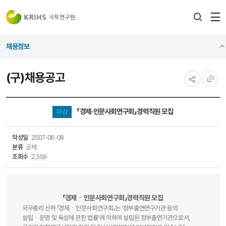
전
검색
열
레이어
채용정보
열기
(구)채용공고
공유하기
URL
복사
「경제·인문사회연구회」경력직원 모집
마감
작성일
2007-06-08
분류
공채
조회수
2,559
「경제ㆍ인문사회연구회」경력직원 모집
국무총리 산하 「경제ㆍ인문사회연구회」는 '정부출연연구기관 등의
설립ㆍ운영 및 육성에 관한 법률'에 의하여 설립된 정부출연기관으로서,