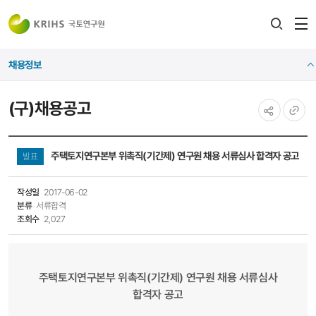
전
검색
열
레이어
채용정보
열기
(구)채용공고
공유하기
URL
복사
주택토지연구본부 위촉직(기간제) 연구원 채용 서류심사 합격자 공고
발표
작성일
2017-06-02
분류
서류합격
조회수
2,027
주택토지연구본부 위촉직(기간제) 연구원 채용 서류심사
합격자 공고