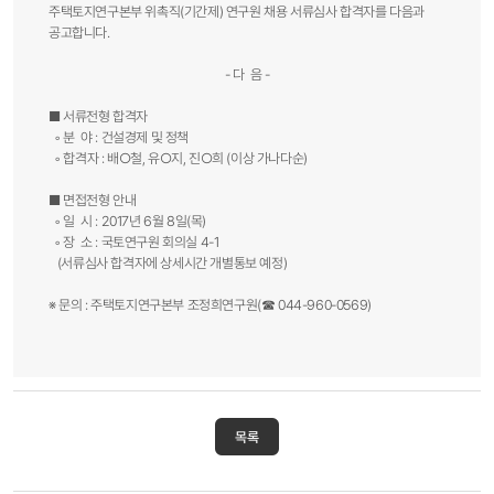
주택토지연구본부 위촉직(기간제) 연구원 채용 서류심사 합격자를 다음과
공고합니다.
- 다 음 -
■ 서류전형 합격자
◦ 분 야 : 건설경제 및 정책
◦ 합격자 : 배○철, 유○지, 진○희 (이상 가나다순)
■ 면접전형 안내
◦ 일 시 : 2017년 6월 8일(목)
◦ 장 소 : 국토연구원 회의실 4-1
(서류심사 합격자에 상세시간 개별통보 예정)
※ 문의 : 주택토지연구본부 조정희연구원(☎ 044-960-0569)
목록