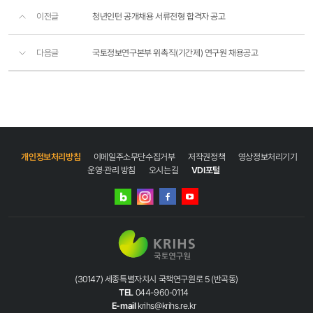
이전글
청년인턴 공개채용 서류전형 합격자 공고
다음글
국토정보연구본부 위촉직(기간제) 연구원 채용공고
개인정보처리방침
이메일주소무단수집거부
저작권정책
영상정보처리기기
운영·관리 방침
오시는길
VDI포털
네이버
인스타그램
블로그
페이스북
유튜브
(30147) 세종특별자치시 국책연구원로 5 (반곡동)
TEL
044-960-0114
E-mail
krihs@krihs.re.kr