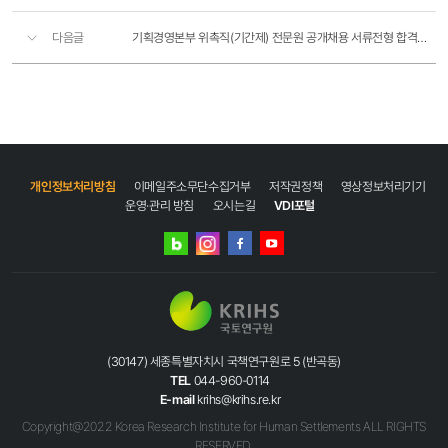
다음글
기획경영본부 위촉직(기간제) 전문원 공개채용 서류전형 합격자 공고
개인정보처리방침
이메일주소무단수집거부
저작권정책
영상정보처리기기
운영·관리 방침
오시는길
VDI포털
네이버
인스타그램
블로그
페이스북
유튜브
(30147) 세종특별자치시 국책연구원로 5 (반곡동)
TEL
044-960-0114
E-mail
krihs@krihs.re.kr
Copyright@2022 Korea Research Institute for Human Settlements ALL RIGHTS
RESERVED.