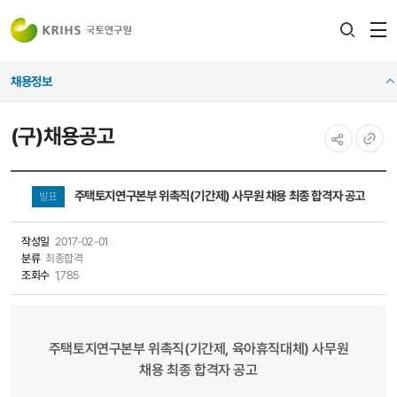
전
검색
열
레이어
채용정보
열기
(구)채용공고
공유하기
URL
복사
주택토지연구본부 위촉직(기간제) 사무원 채용 최종 합격자 공고
발표
작성일
2017-02-01
분류
최종합격
조회수
1,785
주택토지연구본부 위촉직(기간제, 육아휴직대체) 사무원
채용 최종 합격자 공고