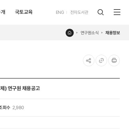
공개
국토교육
영문
ENG
전자도서관
전체
사이트
검색
열기
레이어
홈
연구원소식
채용정보
열기
공유하기
URL
인쇄
복사
제) 연구원 채용공고
조회수
2,980