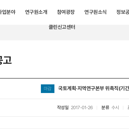
 사업분야
연구원소개
참여광장
연구원소식
정보
클린신고센터
공고
국토계획·지역연구본부 위촉직(기간
마감
작성일
2017-01-26
분류
수시