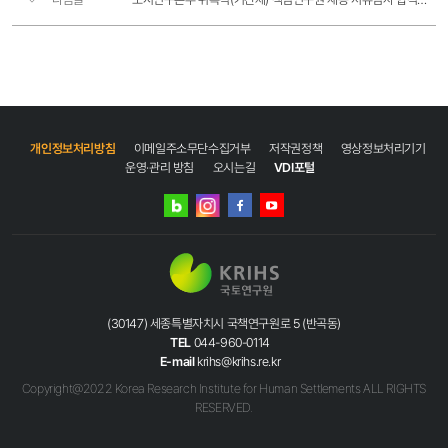
개인정보처리방침
이메일주소무단수집거부
저작권정책
영상정보처리기기
운영·관리 방침
오시는길
VDI포털
네이버
인스타그램
블로그
페이스북
유튜브
(30147) 세종특별자치시 국책연구원로 5 (반곡동)
TEL
044-960-0114
E-mail
krihs@krihs.re.kr
Copyright@2022 Korea Research Institute for Human Settlements ALL RIGHTS
RESERVED.