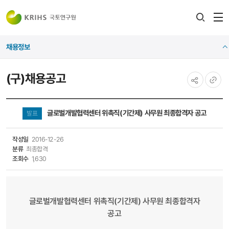
전
검색
열
레이어
채용정보
열기
(구)채용공고
공유하기
URL
복사
글로벌개발협력센터 위촉직(기간제) 사무원 최종합격자 공고
발표
작성일
2016-12-26
분류
최종합격
조회수
1,630
글로벌개발협력센터 위촉직(기간제) 사무원 최종합격자
공고