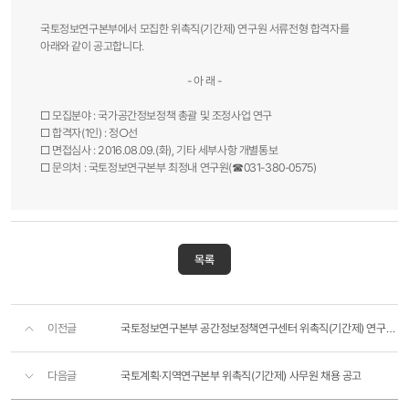
국토정보연구본부에서 모집한 위촉직(기간제) 연구원 서류전형 합격자를
아래와 같이 공고합니다.
- 아 래 -
□ 모집분야 : 국가공간정보정책 총괄 및 조정사업 연구
□ 합격자(1인) : 정○선
□ 면접심사 : 2016.08.09.(화), 기타 세부사항 개별통보
□ 문의처 : 국토정보연구본부 최정내 연구원(☎031-380-0575)​
목록
이전글
국토정보연구본부 공간정보정책연구센터 위촉직(기간제) 연구원 최종 합격자 공고
다음글
국토계획·지역연구본부 위촉직(기간제) 사무원 채용 공고