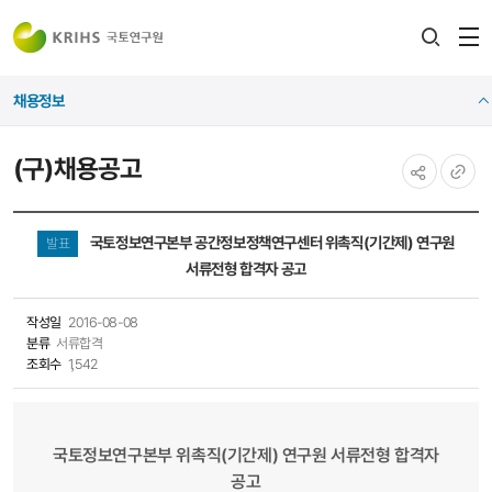
전
검색
열
레이어
채용정보
열기
(구)채용공고
공유하기
URL
복사
국토정보연구본부 공간정보정책연구센터 위촉직(기간제) 연구원
발표
서류전형 합격자 공고
작성일
2016-08-08
분류
서류합격
조회수
1,542
국토정보연구본부 위촉직(기간제) 연구원 서류전형 합격자
공고