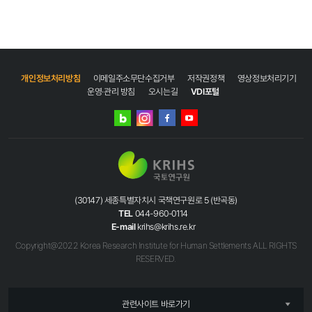
개인정보처리방침
이메일주소무단수집거부
저작권정책
영상정보처리기기
운영·관리 방침
오시는길
VDI포털
네이버
인스타그램
블로그
페이스북
유튜브
(30147) 세종특별자치시 국책연구원로 5 (반곡동)
TEL
044-960-0114
E-mail
krihs@krihs.re.kr
Copyright@2022 Korea Research Institute for Human Settlements ALL RIGHTS
RESERVED.
관련사이트 바로가기