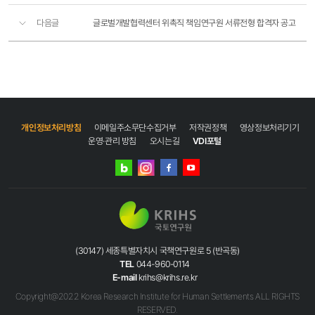
다음글
글로벌개발협력센터 위촉직 책임연구원 서류전형 합격자 공고
개인정보처리방침
이메일주소무단수집거부
저작권정책
영상정보처리기기
운영·관리 방침
오시는길
VDI포털
네이버
인스타그램
블로그
페이스북
유튜브
(30147) 세종특별자치시 국책연구원로 5 (반곡동)
TEL
044-960-0114
E-mail
krihs@krihs.re.kr
Copyright@2022 Korea Research Institute for Human Settlements ALL RIGHTS
RESERVED.