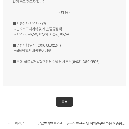
같이 공고 하고자 합니다.
- 다 음 -
■ 서류심사 합격자(4인)
◦ 분 야 : 도시계획 및 개발/공공정책
◦ 합격자 : 전○련, 박○희, 지○민, 박○현
■ 면접시험 일자 : 2016.08.02.(화)
*세부일정은 개별통보 예정
■ 문의: 글로벌개발협력센터 양윤경 사무원(☎031-380-0596)​
목록
이전글
글로벌개발협력센터 위촉직 연구원 및 책임연구원 채용 최종합격자 공고