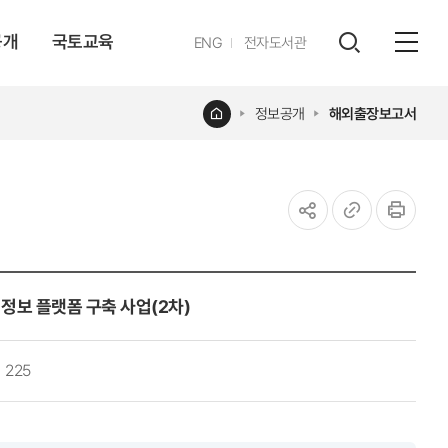
공개
국토교육
영문
ENG
전자도서관
전체
사이트
검색
열기
레이어
홈
정보공개
해외출장보고서
열기
공유하기
URL
인쇄
복사
정보 플랫폼 구축 사업(2차)
225