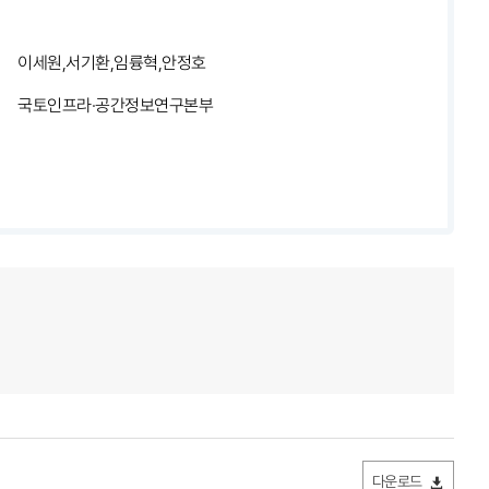
이세원,서기환,임륭혁,안정호
국토인프라·공간정보연구본부
다운로드