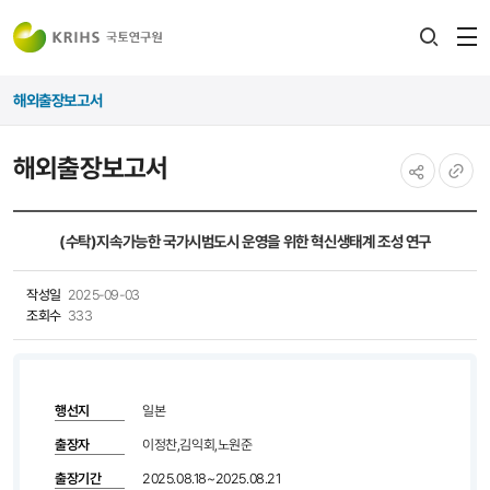
전
검색
열
레이어
해외출장보고서
열기
해외출장보고서
공유하기
URL
복사
(수탁)지속가능한 국가시범도시 운영을 위한 혁신생태계 조성 연구
작성일
2025-09-03
조회수
333
행선지
일본
출장자
이정찬,김익회,노원준
출장기간
2025.08.18~2025.08.21