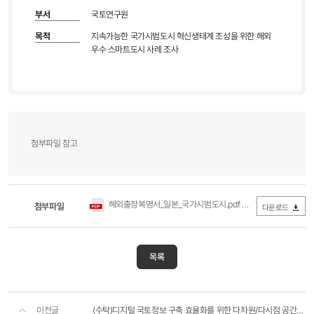
부서
국토연구원
목적
지속가능한 국가시범도시 혁신생태계 조성을 위한 해외
우수 스마트도시 사례 조사
첨부파일 참고
해외출장복명서_일본_국가시범도시.pdf
첨부파일
(57.47MB / 다운로드 449회)
다운로드
목록
이전글
(수탁)디지털 국토정보 구축 효율화를 위한 다차원/다시점 공간 데이터 기반 국토정보 변화인식 및 자동갱신..