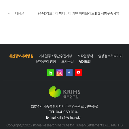
다음글
(수탁)캄보디아 빅데이터 기반 하이브리드 ITS 시범구축사업
개인정보처리방침
이메일주소무단수집거부
저작권정책
영상정보처리기기
운영·관리 방침
오시는길
VDI포털
네이버
인스타그램
블로그
페이스북
유튜브
(30147) 세종특별자치시 국책연구원로 5 (반곡동)
TEL
044-960-0114
E-mail
krihs@krihs.re.kr
Copyright@2022 Korea Research Institute for Human Settlements ALL RIGHTS