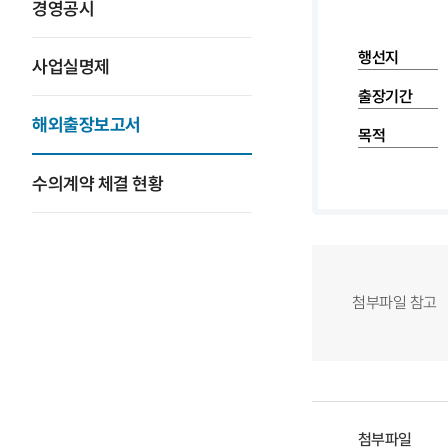
경영공시
행선지
사업실명제
출장기간
해외출장보고서
목적
수의계약 체결 현황
첨부파일 참고
첨부파일