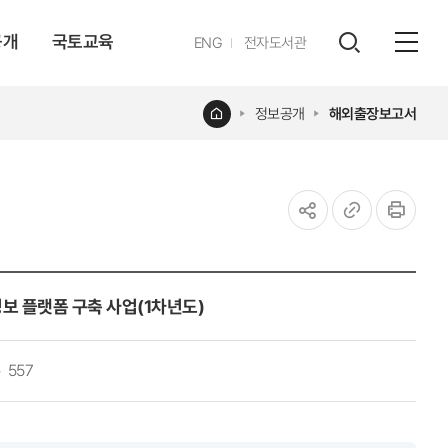
공개
국토교육
영문
ENG
전자도서관
전체
사이트
검색
열기
레이어
홈
정보공개
해외출장보고서
열기
공유하기
URL
인쇄
복사
보 플랫폼 구축 사업(1차년도)
557