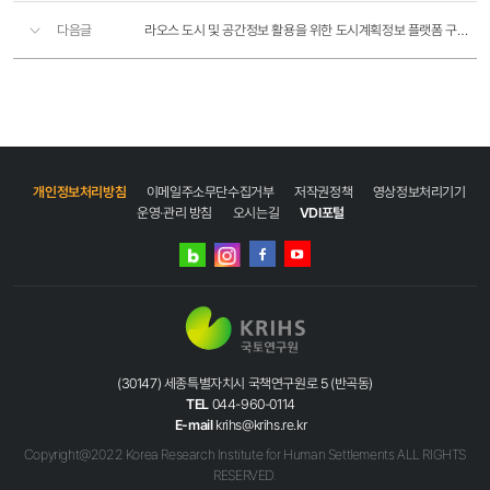
다음글
라오스 도시 및 공간정보 활용을 위한 도시계획정보 플랫폼 구축 사업(1차년도)
개인정보처리방침
이메일주소무단수집거부
저작권정책
영상정보처리기기
운영·관리 방침
오시는길
VDI포털
네이버
인스타그램
블로그
페이스북
유튜브
(30147) 세종특별자치시 국책연구원로 5 (반곡동)
TEL
044-960-0114
E-mail
krihs@krihs.re.kr
Copyright@2022 Korea Research Institute for Human Settlements ALL RIGHTS
RESERVED.