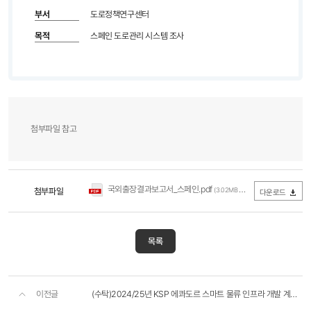
부서
도로정책연구센터
목적
스페인 도로관리 시스템 조사
첨부파일 참고
국외출장결과보고서_스페인.pdf
첨부파일
(3.02MB / 다운로드 244회)
다운로드
목록
이전글
(수탁)2024/25년 KSP 에콰도르 스마트 물류 인프라 개발 계획 수립