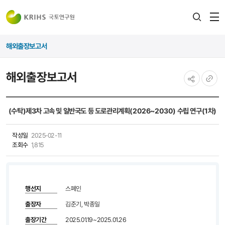
전
검색
열
레이어
해외출장보고서
열기
해외출장보고서
공유하기
URL
복사
(수탁)제3차 고속 및 일반국도 등 도로관리계획(2026~2030) 수립 연구(1차)
작성일
2025-02-11
조회수
1,815
행선지
스페인
출장자
김준기, 박종일
출장기간
2025.01.19~2025.01.26