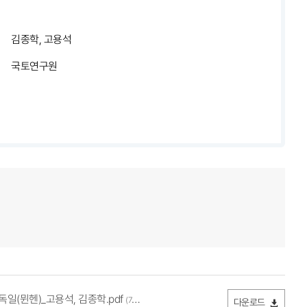
김종학, 고용석
국토연구원
일(뮌헨)_고용석, 김종학.pdf
(7.84MB / 다운로드 256회)
다운로드