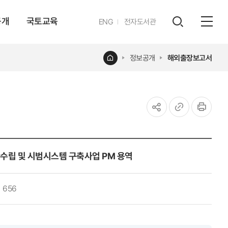
공개
국토교육
영문
ENG
전자도서관
전체
사이트
검색
열기
레이어
홈
정보공개
해외출장보고서
열기
공유하기
URL
인쇄
복사
수립 및 시범시스템 구축사업 PM 용역
656