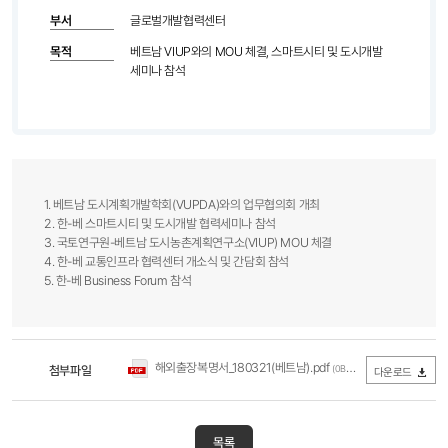
부서
글로벌개발협력센터
목적
베트남 VIUP와의 MOU 체결, 스마트시티 및 도시개발
세미나 참석
1. 베트남 도시계획개발학회(VUPDA)와의 업무협의회 개최
2. 한-베 스마트시티 및 도시개발 협력세미나 참석
3. 국토연구원-베트남 도시농촌계획연구소(VIUP) MOU 체결
4. 한-베 교통인프라 협력센터 개소식 및 간담회 참석
5. 한-베 Business Forum 참석​
해외출장복명서_180321(베트남).pdf
첨부파일
(0Byte / 다운로드 283회)
다운로드
목록