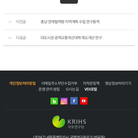
이전글
충남 연계협력형 지역계획 수립 연구용역
다음글
대도시권 광역교통개선대책 제도개선 연구
개인정보처리방침
이메일주소무단수집거부
저작권정책
영상정보처리기기
운영·관리 방침
오시는길
VDI포털
네이버
인스타그램
블로그
페이스북
유튜브
(30147) 세종특별자치시 국책연구원로 5 (반곡동)