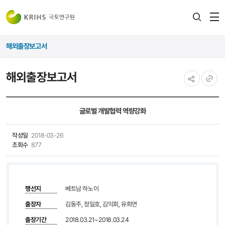
전
검색
열
레이어
해외출장보고서
열기
해외출장보고서
공유하기
URL
복사
글로벌 개발협력 역량강화
작성일
2018-03-26
조회수
877
행선지
베트남 하노이
출장자
김동주, 정일호, 김익회, 유희연
출장기간
2018.03.21~2018.03.24