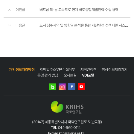
이전글
베트남 북-남 고속도로 연계 국토종합개발전략 수립 용역
다음글
도시 침수지역 및 영향권 분석을 통한 재난안전 정책지원 시스템 구현(III)
개인정보처리방침
이메일주소무단수집거부
저작권정책
영상정보처리기기
운영·관리 방침
오시는길
VDI포털
네이버
인스타그램
블로그
페이스북
유튜브
(30147) 세종특별자치시 국책연구원로 5 (반곡동)
TEL
044-960-0114
E-mail
krihs@krihs.re.kr