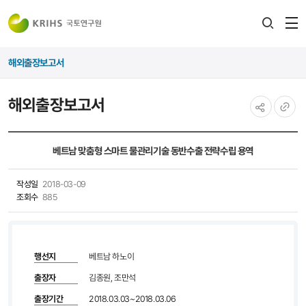
전
검색
열
레이어
해외출장보고서
열기
해외출장보고서
공유하기
URL
복사
베트남 맞춤형 스마트 물관리기술 동반수출 전략수립 용역
작성일
2018-03-09
조회수
885
행선지
베트남 하노이
출장자
김종원, 조만석
출장기간
2018.03.03~2018.03.06