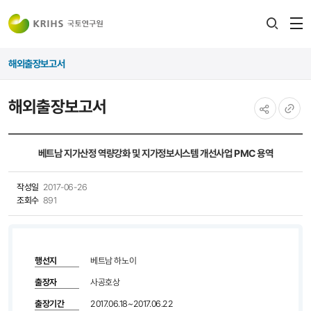
전
검색
열
레이어
해외출장보고서
열기
해외출장보고서
공유하기
URL
복사
베트남 지가산정 역량강화 및 지가정보시스템 개선사업 PMC 용역
작성일
2017-06-26
조회수
891
행선지
베트남 하노이
출장자
사공호상
출장기간
2017.06.18~2017.06.22