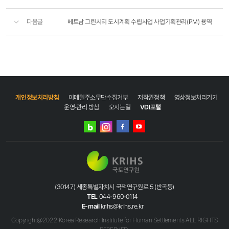
다음글
베트남 그린시티 도시계획 수립사업 사업기획관리(PM) 용역
개인정보처리방침
이메일주소무단수집거부
저작권정책
영상정보처리기기
운영·관리 방침
오시는길
VDI포털
네이버
인스타그램
블로그
페이스북
유튜브
(30147) 세종특별자치시 국책연구원로 5 (반곡동)
TEL
044-960-0114
E-mail
krihs@krihs.re.kr
Copyright@2022 Korea Research Institute for Human Settlements ALL RIGHTS