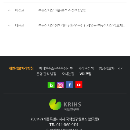
이전글
부동산시장 이슈 분석과 정책방안(I)
다음글
부동산시장 정책기반 강화 연구( I ) : 상업용 부동산시장 정보체계 구축 및 활용방안 연구
개인정보처리방침
이메일주소무단수집거부
저작권정책
영상정보처리기기
운영·관리 방침
오시는길
VDI포털
네이버
인스타그램
블로그
페이스북
유튜브
(30147) 세종특별자치시 국책연구원로 5 (반곡동)
TEL
044-960-0114