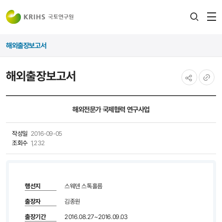
전
검색
열
레이어
해외출장보고서
열기
해외출장보고서
공유하기
URL
복사
해외전문가 국제협력 연구사업
작성일
2016-09-05
조회수
1,232
행선지
스웨덴 스톡홀름
출장자
김종원
출장기간
2016.08.27~2016.09.03