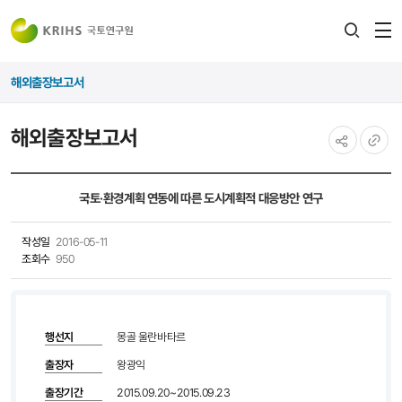
전
검색
열
레이어
해외출장보고서
열기
해외출장보고서
공유하기
URL
복사
국토·환경계획 연동에 따른 도시계획적 대응방안 연구
작성일
2016-05-11
조회수
950
행선지
몽골 울란바타르
출장자
왕광익
출장기간
2015.09.20~2015.09.23