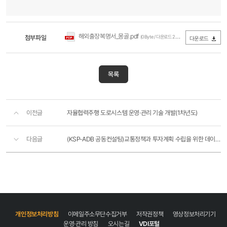
해외출장복명서_몽골.pdf
첨부파일
(0Byte / 다운로드 251회)
다운로드
목록
이전글
자율협력주행 도로시스템 운영·관리 기술 개발(1차년도)
다음글
(KSP-ADB 공동컨설팅)교통정책과 투자계획 수립을 위한 데이터 구축
개인정보처리방침
이메일주소무단수집거부
저작권정책
영상정보처리기기
운영·관리 방침
오시는길
VDI포털