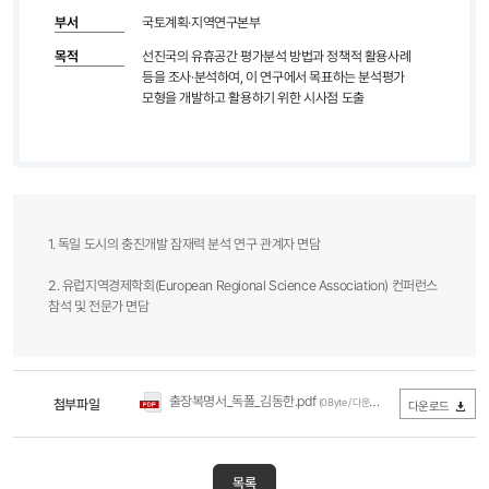
부서
국토계획·지역연구본부
목적
선진국의 유휴공간 평가분석 방법과 정책적 활용사례
등을 조사·분석하여, 이 연구에서 목표하는 분석평가
모형을 개발하고 활용하기 위한 시사점 도출
1. 독일 도시의 충진개발 잠재력 분석 연구 관계자 면담
2. 유럽지역경제학회(European Regional Science Association) 컨퍼런스
참석 및 전문가 면담
출장복명서_독폴_김동한.pdf
첨부파일
(0Byte / 다운로드 225회)
다운로드
목록