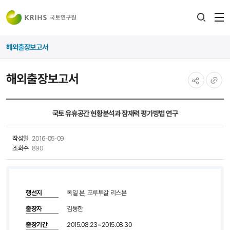
전
검색
열
레이어
해외출장보고서
열기
해외출장보고서
공유하기
URL
복사
국토 유휴공간 현황분석과 잠재력 평가방법 연구
작성일
2016-05-09
조회수
890
행선지
독일 본, 포루투갈 리스본
출장자
김동한
출장기간
2015.08.23~2015.08.30