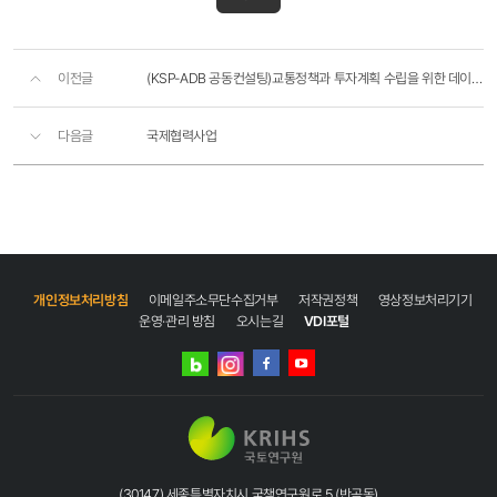
이전글
(KSP-ADB 공동컨설팅)교통정책과 투자계획 수립을 위한 데이터 구축
다음글
국제협력사업
개인정보처리방침
이메일주소무단수집거부
저작권정책
영상정보처리기기
운영·관리 방침
오시는길
VDI포털
네이버
인스타그램
블로그
페이스북
유튜브
(30147) 세종특별자치시 국책연구원로 5 (반곡동)