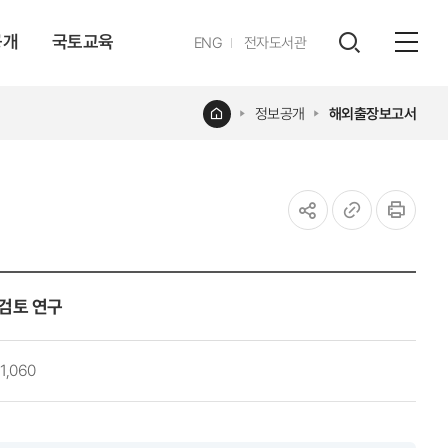
공개
국토교육
영문
ENG
전자도서관
전체
사이트
검색
열기
레이어
홈
정보공개
해외출장보고서
열기
공유하기
URL
인쇄
복사
검토 연구
1,060