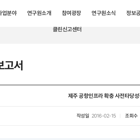
 사업분야
연구원소개
참여광장
연구원소식
정보
클린신고센터
보고서
제주 공항인프라 확충 사전타당성
작성일
2016-02-15
조회수