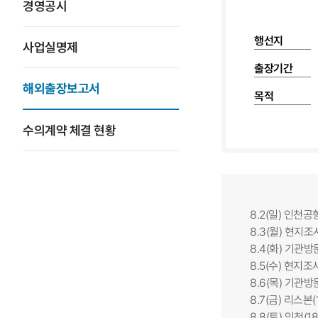
경영공시
행선지
사업실명제
출장기간
해외출장보고서
목적
수의계약 체결 현황
8.2(일) 인천공항
8.3(월) 현지
8.4(화) 기관
8.5(수) 현지
8.6(목) 기관
8.7(금) 리스본(1
8.8(토) 인천(18