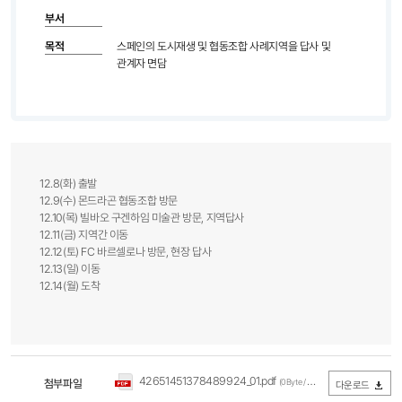
부서
목적
스페인의 도시재생 및 협동조합 사례지역을 답사 및
관계자 면담
12.8(화) 출발
12.9(수) 몬드라곤 협동조합 방문
12.10(목) 빌바오 구겐하임 미술관 방문, 지역답사
12.11(금) 지역간 이동
12.12(토) FC 바르셀로나 방문, 현장 답사
12.13(일) 이동
12.14(월) 도착
42651451378489924_01.pdf
첨부파일
(0Byte / 다운로드 442회)
다운로드