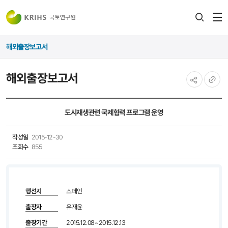
전
검색
열
레이어
해외출장보고서
열기
해외출장보고서
공유하기
URL
복사
도시재생관련 국제협력 프로그램 운영
작성일
2015-12-30
조회수
855
행선지
스페인
출장자
유재윤
출장기간
2015.12.08~2015.12.13