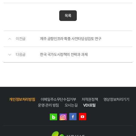
목록
이전글
제주 공항인프라 확충 사전타당성검토 연구
다음글
한국 국가도시정책의 전략과 과제
개인정보처리방침
이메일주소무단수집거부
저작권정책
영상정보처리기기
운영·관리 방침
오시는길
VDI포털
네이버
인스타그램
블로그
페이스북
유튜브