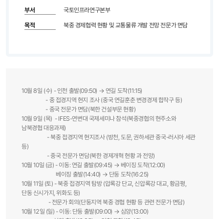
부서
국토인프라연구본부
목적
북중 경제협력 현황 및 교통물류 개발 전망 전문가 면담
10월 8일 (수) - 인천 출발(09:50) → 연길 도착(11:15)
- 중 접경지역 현지 조사 (중국 연길훈춘 변경경제 합작구 등)
- 중국 전문가 면담(북한 건설부문 현황)
10월 9일 (목) - IFES-연변대 국제세미나 참석(북중경협의 현주소와
남북경협 대응과제)
- 북중 접경지역 현지조사 (방천, 도문, 권하세관 중국-러시아 세관
등)
- 중국 전문가 면담(북한 경제개혁 현황 과 전망)
10월 10일 (금) - 이동: 연길 출발(09:45) → 베이징 도착(12:00)
베이징 출발(14:40) → 단둥 도착(16:25)
10월 11일 (토) - 북중 접경지역 탐방 (압록강 단교, 신압록강 대교, 황금평,
단동 신시가지, 위화도 등)
- 전문가 회의(단둥지역 북중 경협 현황 등 관련 전문가 면담)
10월 12일 (일) - 이동: 단둥 출발(09:00) → 심양(13:00)