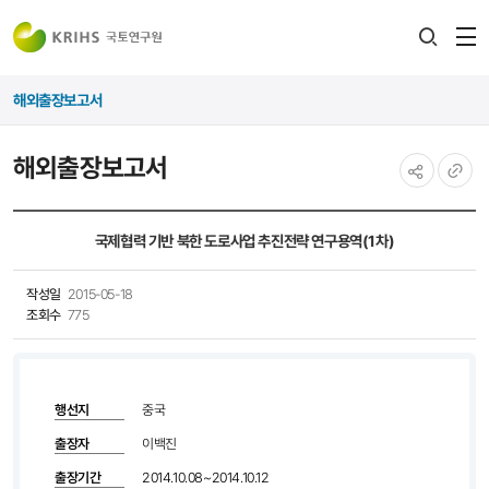
전
검색
열
레이어
해외출장보고서
열기
해외출장보고서
공유하기
URL
복사
국제협력 기반 북한 도로사업 추진전략 연구용역(1차)
작성일
2015-05-18
조회수
775
행선지
중국
출장자
이백진
출장기간
2014.10.08~2014.10.12