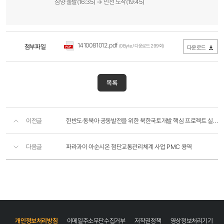
심양 출발(16:35) → 인천 도착(19:45)
1410081012.pdf
첨부파일
(0Byte / 다운로드 299회)
다운로드
목록
이전글
한반도·동북아 공동발전을 위한 북한국토개발 핵심 프로젝트 실천방안 연구
다음글
파라과이 아순시온 첨단교통관리체계 사업 PMC 용역
개인정보처리방침
이메일주소무단수집거부
저작권정책
영상정보처리기기