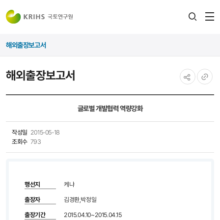
전
검색
열
레이어
해외출장보고서
열기
해외출장보고서
공유하기
URL
복사
글로벌 개발협력 역량강화
작성일
2015-05-18
조회수
793
행선지
케냐
출장자
김경환,박정일
출장기간
2015.04.10~2015.04.15