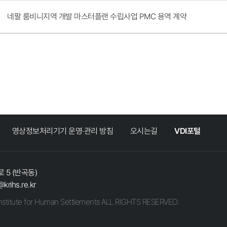
네팔 룸비니지역 개발 마스터플랜 수립사업 PMC 용역 계약
영상정보처리기기 운영·관리 방침
오시는길
VDI포털
 5 (반곡동)
@krihs.re.kr
stitute for Human Settlements ALL RIGHTS RESERVED.