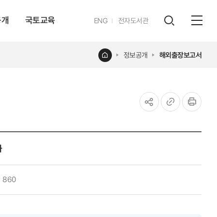
공개
국토교육
영문
ENG
전자도서관
전체
사이트
검색
열기
레이어
홈
정보공개
해외출장보고서
열기
공유하기
URL
인쇄
복사
화
860