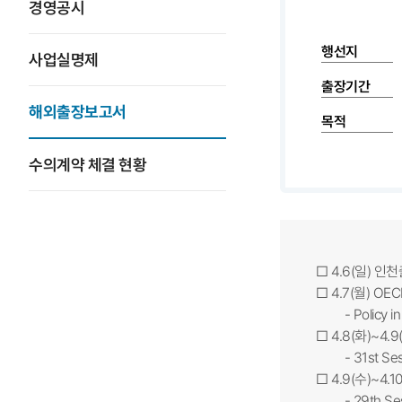
경영공시
행선지
사업실명제
출장기간
해외출장보고서
목적
수의계약 체결 현황
□ 4.6(일) 인천
□ 4.7(월) 
- Policy in Ru
□ 4.8(화)~4
- 31st Sessio
□ 4.9(수)~4
- 29th Session