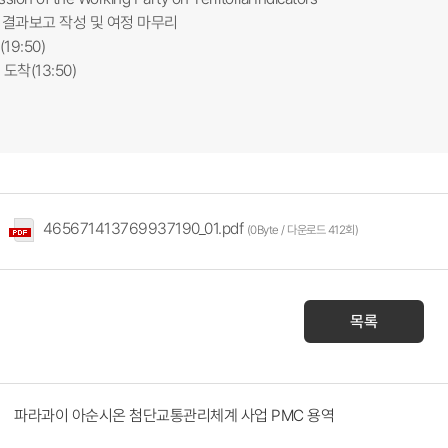
회의 결과보고 작성 및 여정 마무리
9:50)
 도착(13:50)
465671413769937190_01.pdf
(0Byte / 다운로드 412회)
목록
파라과이 아순시온 첨단교통관리체계 사업 PMC 용역