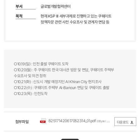
부서
글로벌개발협력센터
목적
현재 KSP III 세부과제로 진행하고 있는 쿠웨이트
정책자문 관련 사전 수요조사 및 관계자 면담 등
○10.19(일) : 인천 출발 쿠웨이트 도착
○10.20(월) : 주 쿠웨이트 한국 대사관 방문 및 면담, 쿠웨이트 주택부
수요조사 및 의견 청취
○10.21(화) : 신도시 개발 예정지인 Al Khiran City 현지조사
○10.22(수) : 쿠웨이트 주택부 Al-Banoun 면담 및 쿠웨이트 출발
○10.23(목) : 인천도착
825171420617052314_01.pdf
첨부파일
(0Byte / 다운로드 245회)
다운로드