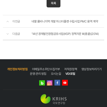
목록
이전글
네팔 룸비니지역 개발 마스터플랜 수립사업 PMC 용역 계약
다음글
'14년 경제발전경험공유사업(KSP) 정책자문 III(총괄)(2014)
개인정보처리방침
이메일주소무단수집거부
저작권정책
영상정보처리기기
운영·관리 방침
오시는길
VDI포털
네이버
인스타그램
블로그
페이스북
유튜브