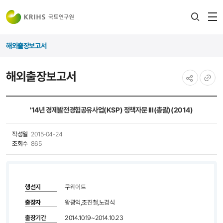
전
검색
열
레이어
해외출장보고서
열기
해외출장보고서
공유하기
URL
복사
'14년 경제발전경험공유사업(KSP) 정책자문 III(총괄)(2014)
작성일
2015-04-24
조회수
865
행선지
쿠웨이트
출장자
왕광익,조진철,노경식
출장기간
2014.10.19~2014.10.23