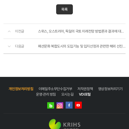
목록
이전글
스위스, 오스트리아, 독일의 국토 미래전망 방법론과 결과에 대한 논의 및 우리나라 국토 미래전망과 비교를..
다음글
패션문화 복합도시의 도입기능 및 입지선정과 관련한 해외 선진 사례 조사
개인정보처리방침
이메일주소무단수집거부
저작권정책
영상정보처리기기
운영·관리 방침
오시는길
VDI포털
네이버
인스타그램
블로그
페이스북
유튜브