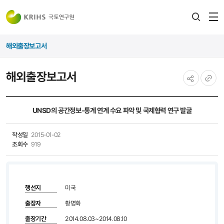
전
검색
열
레이어
해외출장보고서
열기
해외출장보고서
공유하기
URL
복사
UNSD의 공간정보-통계 연계 수요 파악 및 국제협력 연구 발굴
작성일
2015-01-02
조회수
919
행선지
미국
출장자
황명화
출장기간
2014.08.03~2014.08.10