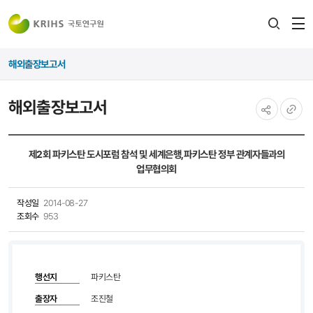
전
검색
열
레이어
해외출장보고서
열기
해외출장보고서
공유하기
URL
복사
제2회 파키스탄 도시포럼 참석 및 세계은행,파키스탄 정부 관계자들과의
업무협의회
작성일
2014-08-27
조회수
953
행선지
파키스탄
출장자
조진철