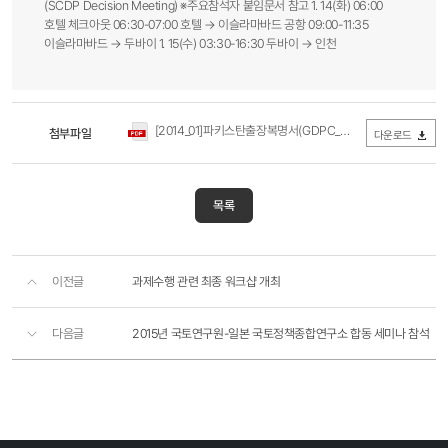
(SCDP Decision Meeting) ※주요참석자 붙임문서 참고 1. 14(화) 06:00
호텔 체크아웃 06:30-07:00 호텔 → 이슬라마바드 공항 09:00-11:35
이슬라마바드 → 두바이 1. 15(수) 03:30-16:30 두바이 → 인천
[2014_01]파키스탄출장복명서(GDPC_조진철).pdf
첨부파일
(0Byte / 다
다운로드
목록
이전글
과제수행 관련 최종 워크샵 개최
다음글
2015년 국토연구원-일본 국토정책종합연구소 합동 세미나 참석