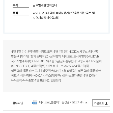
부서
글로벌개발협력센터
목적
남미 신흥 3개국의 녹색성장기반구축을 위한 국토 및
지역개발정책수립과정
4월 3일 (수) : 인천출발 - 키토 도착 4월 4일 (목) -KOICA 사무소 (대사관)
방문 -내부미팅 (협의 준비작업) -실무협의: 에콰도르 도시개발부(MIUDVI),
국가개발계획부(SENPLADES) 4월 5일(금) -실무협의: 고등교육과학기술처
(SENSESCYT) 4월 6일(토) : 키토출발 - 보고타 도착 4월 8일(월) -
실무협의: 콜롬비아 도시개발주택부(DNP) 4월 9일(화) -실무협의: 콜롬비아
국토부 -내부미팅 -KOICA 사무소(대사관) 방문 -보고타 출발 4월 10일(수):
뉴욕도착-뉴욕출발 4월 11일(목): 인천도착
에콰도르_콜롬비아출장결과보고서(Final).hwp
첨부파일
(0Byte / 다운로드 
다운로드