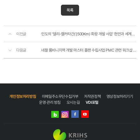
목록
이전글
인도의 ‘델리-캘커타간(1,500Km) 회랑 개발 사업’ 현안과 세계은행(남아시아 지역국)의 투자 및 컨설팅 현..
다음글
네팔 룸비니지역 개발 마스터 플랜 수립사업 PMC 관련 워크샵 참석
개인정보처리방침
이메일주소무단수집거부
저작권정책
영상정보처리기기
운영·관리 방침
오시는길
VDI포털
네이버
인스타그램
블로그
페이스북
유튜브