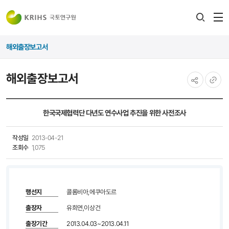
전
검색
열
레이어
해외출장보고서
열기
해외출장보고서
공유하기
URL
복사
한국국제협력단 다년도 연수사업 추진을 위한 사전조사
작성일
2013-04-21
조회수
1,075
행선지
콜롬비아,에쿠아도르
출장자
유희연,이상건
출장기간
2013.04.03~2013.04.11