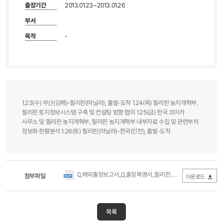
출장기간
2013.01.23~2013.01.26
부서
목적
-
1.23(수) 부산(김해)-필리핀(마닐라), 출발-도착 1.24(목) 필리핀 농지개혁부,
필리핀 토지정보시스템 구축 및 컨설팅 방향 협의 1.25(금) 한국 코이카
사무소 및 필리핀 농지개혁부, 필리핀 농지개혁부 내부자료 수집 및 관련부처
정보화 현황분석 1.26(토) 필리핀(마닐라)-한국(인천), 출발-도착
0_해외출장보고서_0_출장복명서_필리핀.hwp
첨부파일
(0Byte / 다운로드 27
다운로드
목록