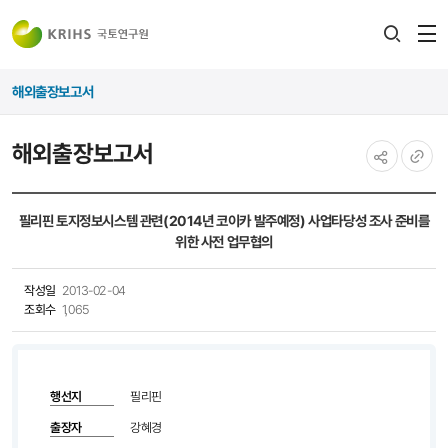
전
검색
열
레이어
해외출장보고서
열기
해외출장보고서
공유하기
URL
복사
필리핀 토지정보시스템 관련(2014년 코이카 발주예정) 사업타당성 조사 준비를
위한 사전 업무협의
작성일
2013-02-04
조회수
1,065
행선지
필리핀
출장자
강혜경