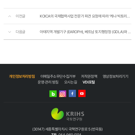
이전글
KOICA의 국제협력사업 전문가 파견 요청에 따라 ‘케냐 빅토리아 호수지역 개발 마스터플랜 수립사업’의 추..
다음글
아태지역 개발기구 (EAROPH), 베트남 토지행정청 (GDLA)와 상호협력강화를 위한 MoU 체결
개인정보처리방침
이메일주소무단수집거부
저작권정책
영상정보처리기기
운영·관리 방침
오시는길
VDI포털
네이버
인스타그램
블로그
페이스북
유튜브
(30147) 세종특별자치시 국책연구원로 5 (반곡동)
TEL
044-960-0114