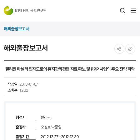
전
검색
열
레이어
해외출장보고서
열기
해외출장보고서
공유하기
URL
복사
필리핀 마닐라 민자도로의 유지관리관련 자료 확보 및 PPP 사업의 주요 전략 파악
작성일
2013-01-07
조회수
1,232
행선지
필리핀
출장자
오성호,박종일
출장기간
2012.12.27~2012.12.30