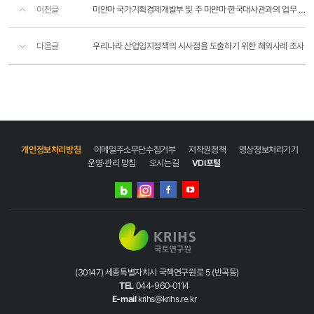
이전글
미얀마 국가기획경제개발부 및 주 미얀마 한국대사관과의 업무 협의회
다음글
우리나라 산업입지정책의 시사점을 도출하기 위한 해외사례 조사
개인정보처리방침
이메일주소무단수집거부
저작권정책
영상정보처리기기
운영·관리 방침
오시는길
VDI포털
네이버
인스타그램
블로그
페이스북
유튜브
(30147) 세종특별자치시 국책연구원로 5 (반곡동)
TEL
044-960-0114
E-mail
krihs@krihs.re.kr