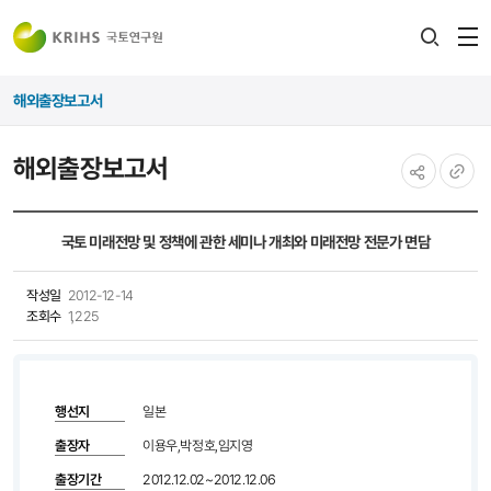
전
검색
열
레이어
해외출장보고서
열기
해외출장보고서
공유하기
URL
복사
국토 미래전망 및 정책에 관한 세미나 개최와 미래전망 전문가 면담
작성일
2012-12-14
조회수
1,225
행선지
일본
출장자
이용우,박정호,임지영
출장기간
2012.12.02~2012.12.06