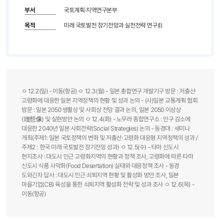
부서
국토계획·지역연구본부
목적
미래 국토발전 장기전망과 실천전략 연구(Ⅰ)
ㅇ 12.2(일) - 이동(항공) ㅇ 12.3(월) - 일본 총합연구 개발기구 방문 : 저출산·
고령화에 대응한 일본 지역정책의 현황 및 성과 논의 - (사)일본 교통계획 협회
방문 : 일본 2050 생활상 및 사회상 전망 결과 논의, 일본 2050 이상상
(理想像) 및 실현방안 논의 ㅇ 12.4(화) - 노무라 종합연구소 : 인구 감소에
대응한 2040년 일본 사회전략(Social Strategies) 논의 - 동경대 : 세미나
개최(주제1: 일본 국토정책의 변화 및 저출산·고령화 대응형 지역정책의 성과 /
주제2 : 한국 미래 국토발전 장기전망 성과) ㅇ 12.5(수) - 타마 신도시
현지조사 : 대도시 인근 고령화지역의 현황과 정책 조사, 고령화에 따른 타마
신도시 식품 사막화(Food Desertation) 실태와 대응정책 조사 - 동경
도와긴자 답사 : 대도시 인근 쇠퇴지역 현황 및 활성화 방안 조사, 일본
마을기업(CB) 육성을 통한 쇠퇴지역 활성화 전략 및 성과 조사 ㅇ 12.6(목) -
이동(항공)