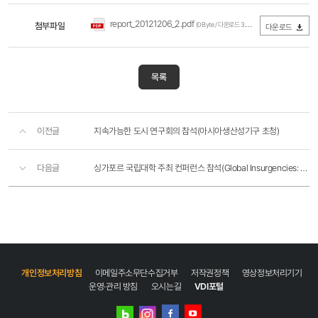
report_20121206_2.pdf
첨부파일
(0Byte / 다운로드 351회)
다운로드
목록
이전글
지속가능한 도시 연구회의 참석(아시아생산성기구 초청)
다음글
싱가포르 국립대학 주최 컨퍼런스 참석(Global Insurgencies: Making Public Cities in Asia) - 초청자 부담
개인정보처리방침
이메일주소무단수집거부
저작권정책
영상정보처리기기
운영·관리 방침
오시는길
VDI포털
네이버
인스타그램