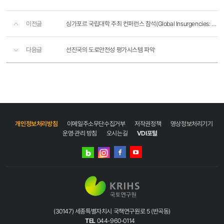
이전글
싱가포르 국립대학 주최 컨퍼런스 참석(Global Insurgencies: Making Public Cities in Asia) - 초청자 부담
다음글
선진국의 도로안전성 평가시스템 파악
개인정보처리방침
이메일주소무단수집거부
저작권정책
영상정보처리기기
운영·관리 방침
오시는길
VDI포털
네이버
인스타그램
블로그
페이스북
유튜브
(30147) 세종특별자치시 국책연구원로 5 (반곡동)
TEL
044-960-0114