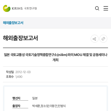
전
검색
열
레이어
해외출장보고서
열기
해외출장보고서
공유하기
URL
복사
일본 국토교통성 국토기술정책총합연구소(nilim)와의 MOU 체결 및 공동세미나
개최
작성일
2012-12-03
조회수
1,490
행선지
일본
출장자
박세훈,정소양,이왕건,민범식