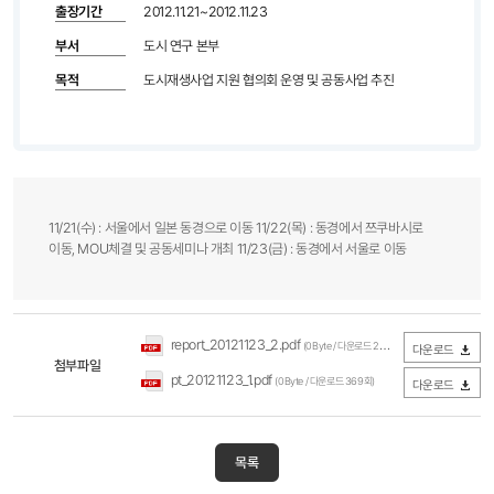
출장기간
2012.11.21~2012.11.23
부서
도시 연구 본부
목적
도시재생사업 지원 협의회 운영 및 공동사업 추진
11/21(수) : 서울에서 일본 동경으로 이동 11/22(목) : 동경에서 쯔쿠바시로
이동, MOU체결 및 공동세미나 개최 11/23(금) : 동경에서 서울로 이동
report_20121123_2.pdf
(0Byte / 다운로드 201회)
다운로드
첨부파일
pt_20121123_1.pdf
(0Byte / 다운로드 369회)
다운로드
목록