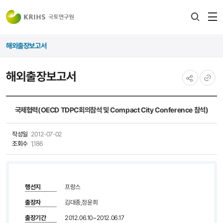
전
검색
열
레이어
해외출장보고서
열기
해외출장보고서
공유하기
URL
복사
국제협력(OECD TDPC회의참석 및 Compact City Conference 참석)
작성일
2012-07-02
조회수
1,186
행선지
프랑스
출장자
김대종,정윤희
출장기간
2012.06.10~2012.06.17