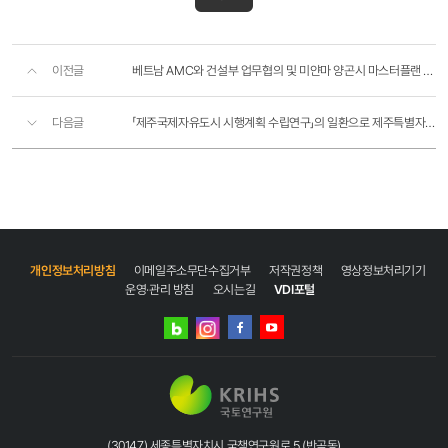
이전글
베트남 AMC와 건설부 업무협의 및 미얀마 양곤시 마스터플랜 사업 관련 업무협의
다음글
「제주국제자유도시 시행계획 수립연구」의 일환으로 제주특별자치도와 유사한 환경의 해양관광지의 관광정..
개인정보처리방침
이메일주소무단수집거부
저작권정책
영상정보처리기기
운영·관리 방침
오시는길
VDI포털
네이버
인스타그램
블로그
페이스북
유튜브
(30147) 세종특별자치시 국책연구원로 5 (반곡동)