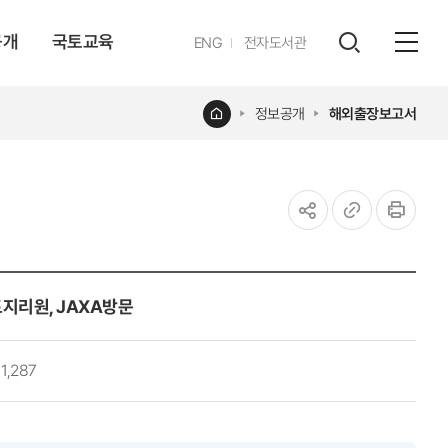
공개
국토교육
영문
ENG
전자도서관
전체
사이트
검색
열기
레이어
홈
정보공개
해외출장보고서
열기
공유하기
URL
인쇄
복사
 국토지리원, JAXA방문
1,287