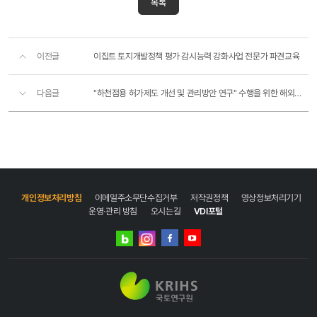
목록
이전글
이집트 토지개발정책 평가 감시능력 강화사업 전문가 파견교육
다음글
"하천점용 허가제도 개선 및 관리방안 연구" 수행을 위한 해외사례 현장조사 및 전문가면담, 자료..
개인정보처리방침
이메일주소무단수집거부
저작권정책
영상정보처리기기
운영·관리 방침
오시는길
VDI포털
네이버
인스타그램
블로그
페이스북
유튜브