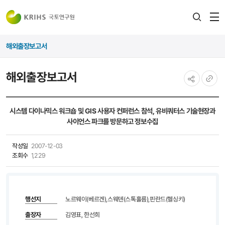
전
검색
열
레이어
해외출장보고서
열기
해외출장보고서
공유하기
URL
복사
시스템 다이나믹스 워크숍 및 GIS 사용자 컨퍼런스 참석, 유비쿼터스 기술현장과
사이언스 파크를 방문하고 정보수집
작성일
2007-12-03
조회수
1,229
행선지
노르웨이(베르겐),스웨덴(스톡홀름),핀란드(헬싱키)
출장자
김영표, 한선희