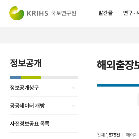
발간물
연구 ·
정보공개
해외출장
정보공개청구
해외출장보고서
검색
공공데이터 개방
사전정보공표 목록
전체
1,575건
페이지