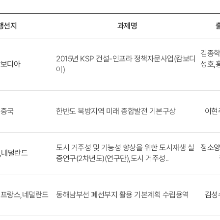
행선지
과제명
김종학
2015년 KSP 건설-인프라 정책자문사업(캄보디
캄보디아
성호,
아)
한반도 북방지역 미래 종합발전 기본구상
중국
이현
도시 거주성 및 기능성 향상을 위한 도시재생 실
정소양
,네덜란드
증연구(2차년도)(연구단),도시 거주성..
동해남부선 폐선부지 활용 기본계획 수립용역
,프랑스,네덜란드
김성