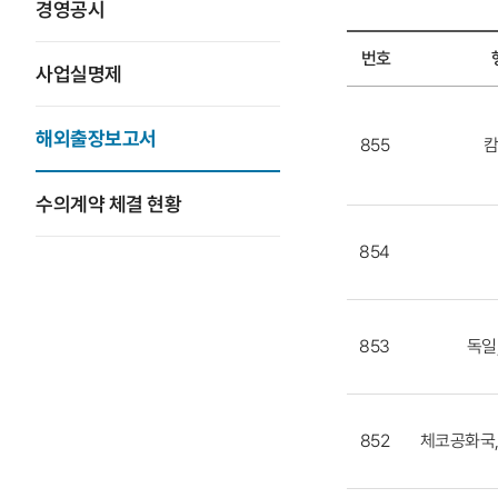
경영공시
번호
사업실명제
해외출장보고서
목록
해외출장보고서
855
-
번호,
수의계약 체결 현황
행선지,
과제명,
854
출장자,
출장기간,
부서,
조회수
853
독일
852
체코공화국