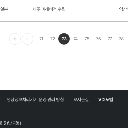
제주 미래비전 수립
일본
임상
71
72
73
74
75
76
77
78
처음
이전
영상정보처리기기 운영·관리 방침
오시는길
VDI포털
 5 (반곡동)