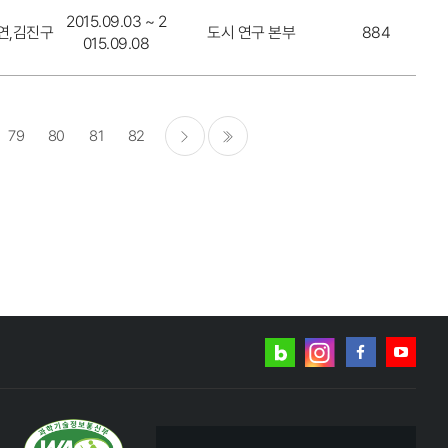
2015.09.03 ~ 2
연,김진구
도시 연구 본부
884
015.09.08
79
80
81
82
다음
마지막
네이버
인스타그램
블로그
페이스북
유튜브