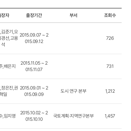
출장자
출장기간
부서
조회수
,김준기,오
2015.09.07 ~ 2
홍경선,고용
726
015.09.12
석
2015.11.05 ~ 2
주,배은지
731
015.11.07
,정은진,권
2015.09.01 ~ 2
도시 연구 본부
1,212
혁일
015.09.09
2015.10.02 ~ 2
수,임지영
국토계획·지역연구본부
1,457
015.10.10