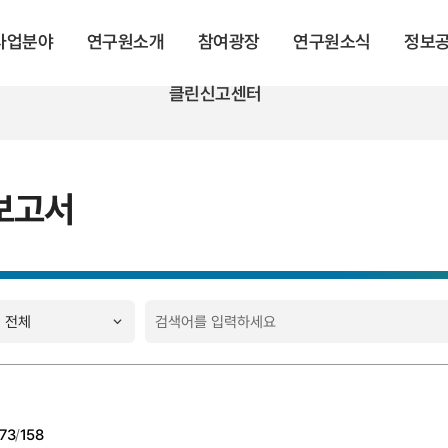
 사업분야
연구원소개
참여광장
연구원소식
정보
클린신고센터
보고서
73
/
158