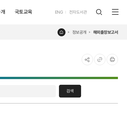
공개
국토교육
영문
ENG
전자도서관
전체
사이트
검색
열기
레이어
홈
정보공개
해외출장보고서
열기
공유하기
URL
인쇄
복사
검색