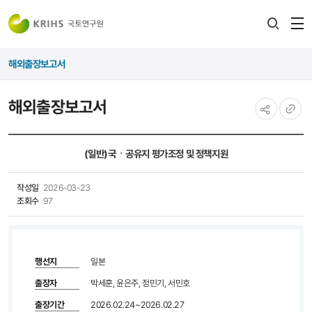
전
검색
열
레이어
해외출장보고서
열기
해외출장보고서
공유하기
URL
복사
(일반)국ㆍ공유지 평가조정 및 정책지원
작성일
2026-03-23
조회수
97
행선지
일본
출장자
박세훈, 윤은주, 정민기, 서민호
출장기간
2026.02.24~2026.02.27