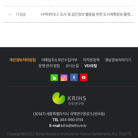
다음글
(수탁)라오스 도시 및 공간정보 활용을 위한 도시계획정보 플랫폼 구축 사업(2차)
개인정보처리방침
이메일주소무단수집거부
저작권정책
영상정보처리기기
운영·관리 방침
오시는길
VDI포털
네이버
인스타그램
블로그
페이스북
유튜브
(30147) 세종특별자치시 국책연구원로 5 (반곡동)
TEL
044-960-0114
E-mail
krihs@krihs.re.kr
Copyright@2022 Korea Research Institute for Human Settlements ALL RIGHTS