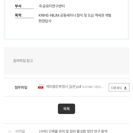
부서
국·공유지연구센터
목적
KRIHS-NILIM 공동세미나 참석 및 도심 역세권 개발
현장답사
첨부파일 참고
해외출장복명서_일본.pdf
첨부파일
(5.97MB / 다운로드 54회)
다운로드
목록
이전글
(수탁) 건축물 관리 및 정비 활성화 방안 연구 용역