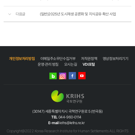
다음글
(일반)2025년 도시재생 공론화 및 지식공유·확산 사업
개인정보처리방침
이메일주소무단수집거부
저작권정책
영상정보처리기기
운영·관리 방침
오시는길
VDI포털
네이버
인스타그램
블로그
페이스북
유튜브
(30147) 세종특별자치시 국책연구원로 5 (반곡동)
TEL
044-960-0114
E-mail
krihs@krihs.re.kr
Copyright@2022 Korea Research Institute for Human Settlements ALL RIGHTS