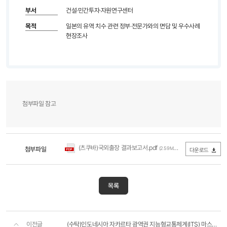
부서
건설·민간투자·자원연구센터
목적
일본의 유역 치수 관련 정부·전문가와의 면담 및 우수사례
현장조사
첨부파일 참고
(츠쿠바)국외출장 결과보고서.pdf
첨부파일
(2.59MB / 다운로드 118회)
다운로드
목록
이전글
(수탁)인도네시아 자카르타 광역권 지능형교통체계(ITS) 마스터플랜 수립 및 시범시스템 구축사업 PM용역