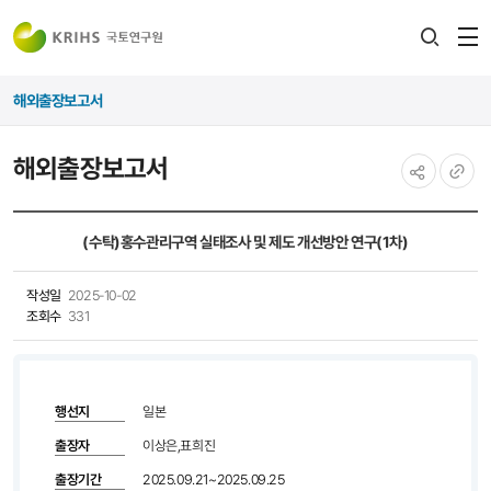
전
검색
열
레이어
해외출장보고서
열기
해외출장보고서
공유하기
URL
복사
(수탁)홍수관리구역 실태조사 및 제도 개선방안 연구(1차)
작성일
2025-10-02
조회수
331
행선지
일본
출장자
이상은,표희진
출장기간
2025.09.21~2025.09.25