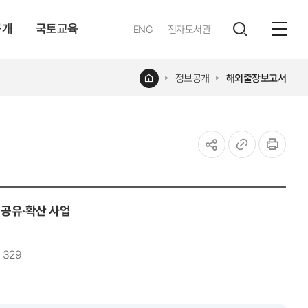
공개
국토교육
영문
ENG
전자도서관
전체
사이트
검색
열기
레이어
홈
정보공개
해외출장보고서
열기
공유하기
URL
인쇄
복사
식공유·확산 사업
329