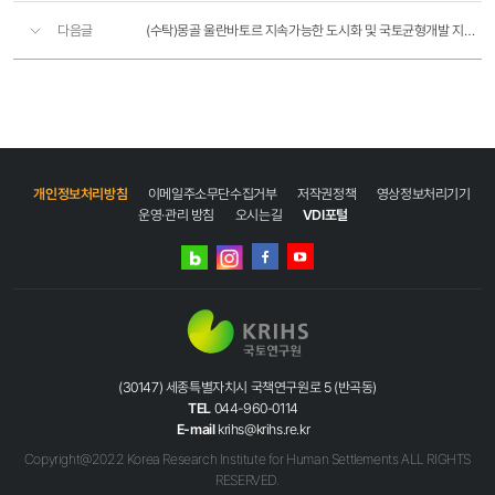
다음글
(수탁)몽골 울란바토르 지속가능한 도시화 및 국토균형개발 지원사업 PMC 용역
개인정보처리방침
이메일주소무단수집거부
저작권정책
영상정보처리기기
운영·관리 방침
오시는길
VDI포털
네이버
인스타그램
블로그
페이스북
유튜브
(30147) 세종특별자치시 국책연구원로 5 (반곡동)
TEL
044-960-0114
E-mail
krihs@krihs.re.kr
Copyright@2022 Korea Research Institute for Human Settlements ALL RIGHTS
RESERVED.