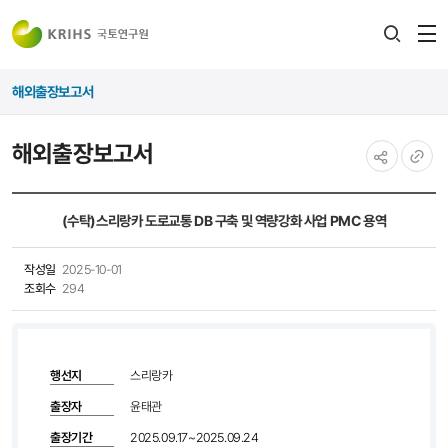
전
검색
열
레이어
해외출장보고서
열기
해외출장보고서
공유하기
URL
복사
(수탁)스리랑카 도로교통 DB 구축 및 역량강화 사업 PMC 용역
작성일
2025-10-01
조회수
294
행선지
스리랑카
출장자
윤태관
출장기간
2025.09.17~2025.09.24