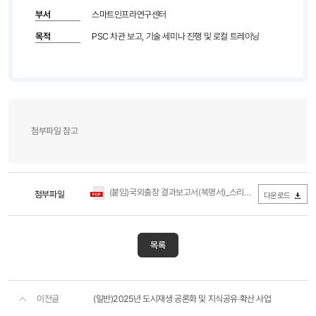
부서
스마트인프라연구센터
목적
PSC 차관 보고, 기술 세미나 진행 및 로컬 트레이닝
첨부파일 참고
(붙임)국외출장 결과보고서(복명서)_스리랑카.pdf
첨부파일
(3.27MB / 다운
다운로드
목록
이전글
(일반)2025년 도시재생 공론화 및 지식공유·확산 사업