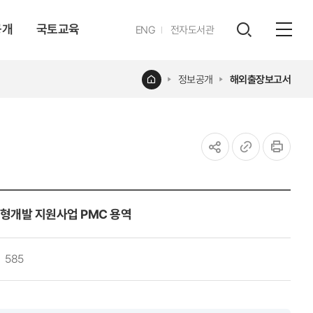
공개
국토교육
영문
ENG
전자도서관
전체
사이트
검색
열기
레이어
홈
정보공개
해외출장보고서
열기
공유하기
URL
인쇄
복사
형개발 지원사업 PMC 용역
585