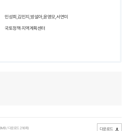
민성희,김민지,방설아,윤영모,서연미
국토정책·지역계획센터
68MB / 다운로드 216회)
다운로드