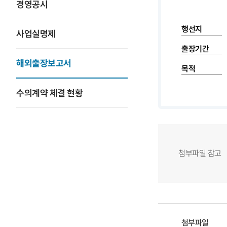
경영공시
행선지
사업실명제
출장기간
해외출장보고서
목적
수의계약 체결 현황
첨부파일 참고
첨부파일