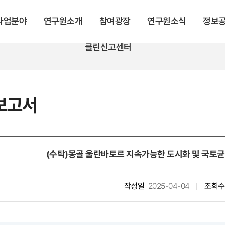
 사업분야
연구원소개
참여광장
연구원소식
정보
클린신고센터
보고서
(수탁)몽골 울란바토르 지속가능한 도시화 및 국토균
작성일
2025-04-04
조회수