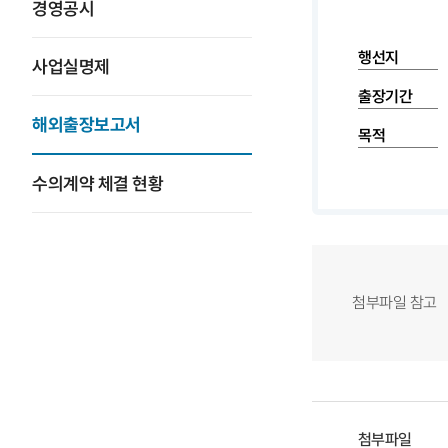
경영공시
행선지
사업실명제
출장기간
해외출장보고서
목적
수의계약 체결 현황
첨부파일 참고
첨부파일