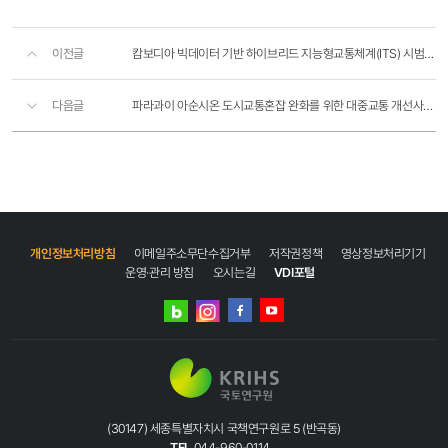
이전글
캄보디아 빅데이터 기반 하이브리드 지능형교통체계(ITS) 시범구축사업 (1차)
다음글
파라과이 아순시온 도시교통혼잡 완화를 위한 대중교통 개선사업 PMC 용역
개인정보처리방침
이메일주소무단수집거부
저작권정책
영상정보처리기기
운영·관리 방침
오시는길
VDI포털
네이버
인스타그램
블로그
페이스북
유튜브
(30147) 세종특별자치시 국책연구원로 5 (반곡동)
TEL
044-960-0114