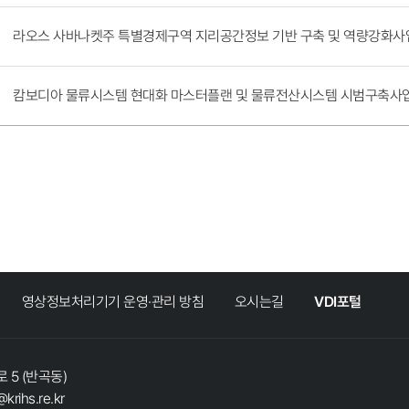
라오스 사바나켓주 특별경제구역 지리공간정보 기반 구축 및 역량강화사업
캄보디아 물류시스템 현대화 마스터플랜 및 물류전산시스템 시범구축사업 
영상정보처리기기 운영·관리 방침
오시는길
VDI포털
 5 (반곡동)
@krihs.re.kr