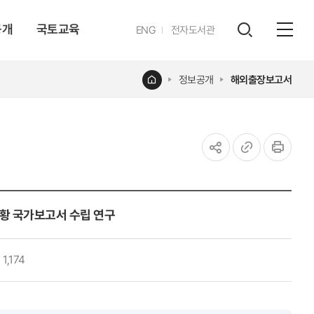
공개
국토교육
영문
ENG
전자도서관
전체
사이트
검색
열기
레이어
홈
정보공개
해외출장보고서
열기
공유하기
URL
인쇄
복사
행현황 국가보고서 수립 연구
1,174