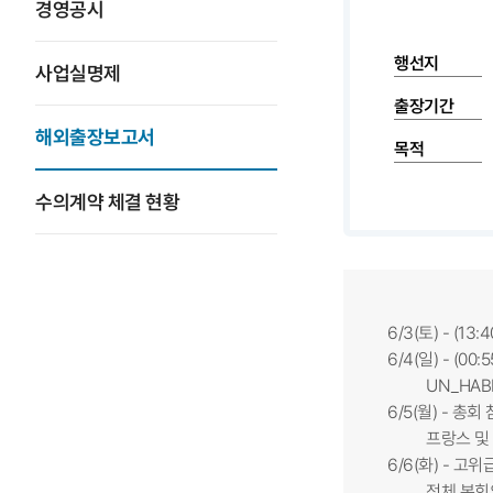
경영공시
행선지
사업실명제
출장기간
해외출장보고서
목적
수의계약 체결 현황
6/3(토) - (13
6/4(일) - (00
UN_HABIT
6/5(월) - 총회
프랑스 및 국토부
6/6(화) - 고
전체 본회의