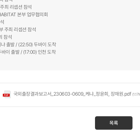
최 리셉션 참석
N_HABITAT 본부 업무협의회
석
주최 리셉션 참석
회의 참석
 출발 / (22:50) 두바이 도착
이 출발 / (17:00) 인천 도착
국외출장결과보고서_230603-0609_케냐_정윤희, 장재원.pdf
(1.1
목록