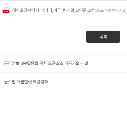
해외출장복명서_캐나다,미국_변세일,오민준.pdf
(0Byte / 다운로드 451회)
목록
공간정보 SW활용을 위한 오픈소스 가공기술 개발
글로벌 개발협력 역량강화