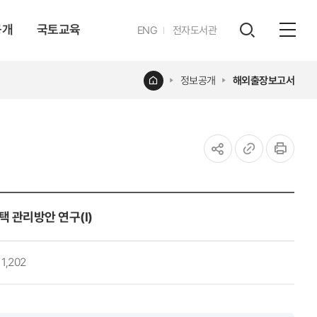
공개
국토교육
영문
ENG
전자도서관
전체
사이트
검색
열기
레이어
홈
정보공개
해외출장보고서
열기
공유하기
URL
인쇄
복사
 관리방안 연구(I)
1,202