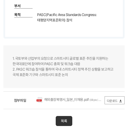
부서
목적
PASC(Pacific Area Standards Congress:
태평양지역표준회의) 참석
1. 국토부와 산업부의 요청으로 스마트시티 글로벌 표준 추진을 지원하는
한국대표단에 참여하여 PASC 총회 및 워크숍 대응​
2. PASC 워크숍 참석을 통하여 국내 스마트시티 정책 추진 상황을 보고하고
국제 표준화 기구와 스마트시티 표준 논의​
해외출장복명서_일본_이재용.pdf
첨부파일
(0Byte / 다운로드 208회)
다운로드
목록