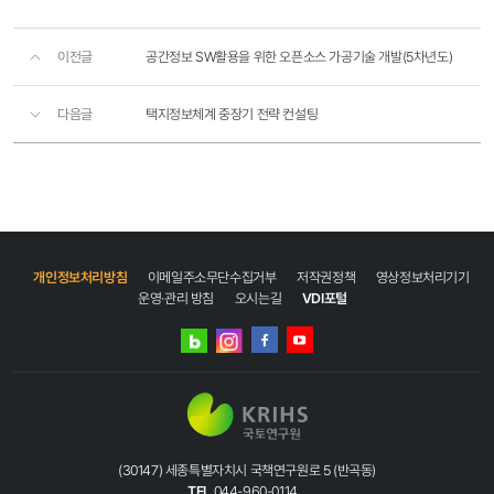
이전글
공간정보 SW활용을 위한 오픈소스 가공기술 개발(5차년도)
다음글
택지정보체계 중장기 전략 컨설팅
개인정보처리방침
이메일주소무단수집거부
저작권정책
영상정보처리기기
운영·관리 방침
오시는길
VDI포털
네이버
인스타그램
블로그
페이스북
유튜브
(30147) 세종특별자치시 국책연구원로 5 (반곡동)
TEL
044-960-0114