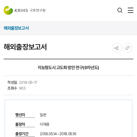
전
검색
열
레이어
해외출장보고서
열기
해외출장보고서
공유하기
URL
복사
지능형도시 고도화 방안 연구(6차년도)
작성일
2018-05-17
조회수
965
행선지
일본
출장자
이재용
출장기간
2018.05.14~2018.05.16