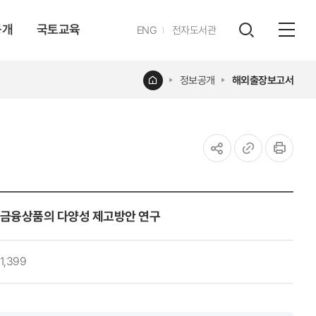
공개
국토교육
영문
ENG
전자도서관
전체
사이트
검색
열기
레이어
홈
정보공개
해외출장보고서
열기
공유하기
URL
인쇄
복사
주택금융상품의 다양성 제고방안 연구
1,399