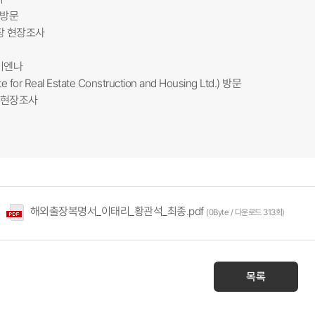
d 방문
장 현장조사
비엔나
tute for Real Estate Construction and Housing Ltd.) 방문
 현장조사​
해외출장복명서_이태리_황관석_최종.pdf
(0Byte / 다운로드 313회)
목록