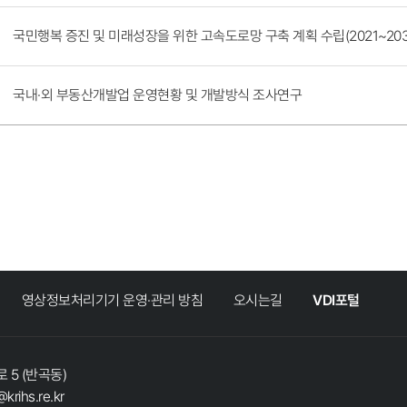
국민행복 증진 및 미래성장을 위한 고속도로망 구축 계획 수립(2021~2030
국내·외 부동산개발업 운영현황 및 개발방식 조사연구
영상정보처리기기 운영·관리 방침
오시는길
VDI포털
 5 (반곡동)
@krihs.re.kr