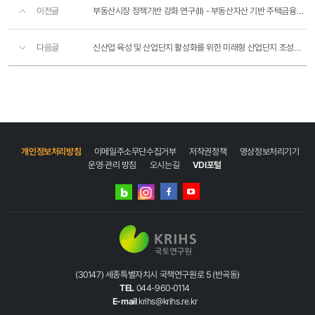
이전글
부동산시장 정책기반 강화 연구(II) - 부동산자산 기반 주택금융상품의 다양성 제고방안 연구
다음글
신산업 육성 및 산업단지 활성화를 위한 미래형 산업단지 조성기술 개발(2차년도)
개인정보처리방침
이메일주소무단수집거부
저작권정책
영상정보처리기기
운영·관리 방침
오시는길
VDI포털
네이버
인스타그램
블로그
페이스북
유튜브
(30147) 세종특별자치시 국책연구원로 5 (반곡동)
TEL
044-960-0114
E-mail
krihs@krihs.re.kr