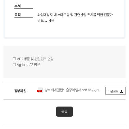
부서
목적
과업대상지 내 스마트팜 및 관련산업 유치를 위한 전문가
검토 및 자문
☐ VEK 방문 및 컨설턴트 면담
☐ Agriport A7 방문
강호제네덜란드출장복명서.pdf
첨부파일
(0Byte / 다운로드 922회)
다운로드
목록