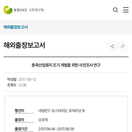
전
검색
열
레이어
해외출장보고서
열기
해외출장보고서
공유하기
URL
복사
동측산업용지 조기 개발을 위한 사전조사 연구
작성일
2017-09-12
조회수
1,208
행선지
네덜란드 암스테르담, 로테르담 등
출장자
강호제
출장기간
2017.09.04~2017.09.09