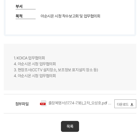
부서
목적
아순시온 시청 착수보고회 및 업무협의회
1. KOICA 업무협의회
4. 아순시온 시청 업무협의회
3. 현장조사(CCTV 설치장소, 보조정보 표지설치 장소 등)
4. 아순시온 시청 업무협의회​
출장복명서(17.7.4-7.18)_2차_오성호.pdf
첨부파일
(0Byte / 다운로드 340회)
다운로드
목록