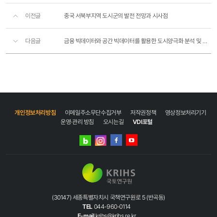
이전글
중국 서북부지역 도시군의 발전 전망과 시사점
다음글
금융 빅데이터와 공간 빅데이터를 활용한 도시양극화 분석 및 시뮬레이션
개인정보처리방침
이메일주소무단수집거부
저작권정책
영상정보처리기기
운영·관리 방침
오시는길
VDI포털
네이버
인스타그램
블로그
페이스북
유튜브
(30147) 세종특별자치시 국책연구원로 5 (반곡동)
TEL
044-960-0114
E-mail
krihs@krihs.re.kr