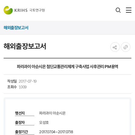
전
검색
열
레이어
해외출장보고서
열기
해외출장보고서
공유하기
URL
복사
파라과이 아순시온 첨단교통관리체계 구축사업 사후관리 PM용역
작성일
2017-07-19
조회수
1,009
행선지
파라과이 아순시온
출장자
오성호
출장기간
2017.07.04~2017.07.18